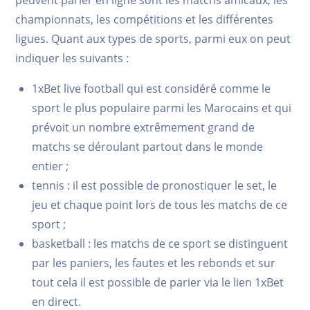
championnats, les compétitions et les différentes
ligues. Quant aux types de sports, parmi eux on peut
indiquer les suivants :
1xBet live football qui est considéré comme le
sport le plus populaire parmi les Marocains et qui
prévoit un nombre extrêmement grand de
matchs se déroulant partout dans le monde
entier ;
tennis : il est possible de pronostiquer le set, le
jeu et chaque point lors de tous les matchs de ce
sport ;
basketball : les matchs de ce sport se distinguent
par les paniers, les fautes et les rebonds et sur
tout cela il est possible de parier via le lien 1xBet
en direct.