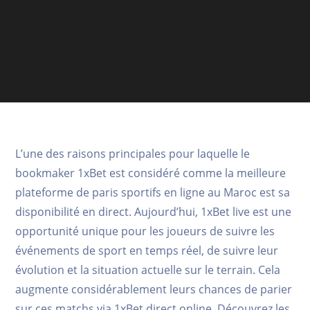
L’une des raisons principales pour laquelle le
bookmaker 1xBet est considéré comme la meilleure
plateforme de paris sportifs en ligne au Maroc est sa
disponibilité en direct. Aujourd’hui, 1xBet live est une
opportunité unique pour les joueurs de suivre les
événements de sport en temps réel, de suivre leur
évolution et la situation actuelle sur le terrain. Cela
augmente considérablement leurs chances de parier
sur ces matchs via 1xBet direct online. Découvrez les