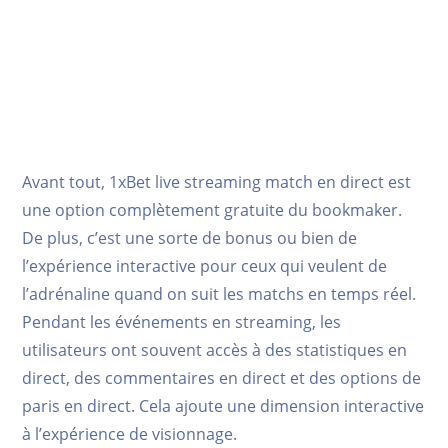
Avant tout, 1xBet live streaming match en direct est
une option complètement gratuite du bookmaker.
De plus, c’est une sorte de bonus ou bien de
l’expérience interactive pour ceux qui veulent de
l’adrénaline quand on suit les matchs en temps réel.
Pendant les événements en streaming, les
utilisateurs ont souvent accès à des statistiques en
direct, des commentaires en direct et des options de
paris en direct. Cela ajoute une dimension interactive
à l’expérience de visionnage.