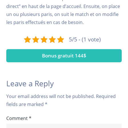
direct” en haut de la page d’accueil. Ensuite, on place
un ou plusieurs paris, on suit le match et on modifie
les paris effectués en cas de besoin.
5/5 - (1 vote)
Bonus gratuit 144$
Leave a Reply
Your email address will not be published.
Required
fields are marked
*
Comment
*