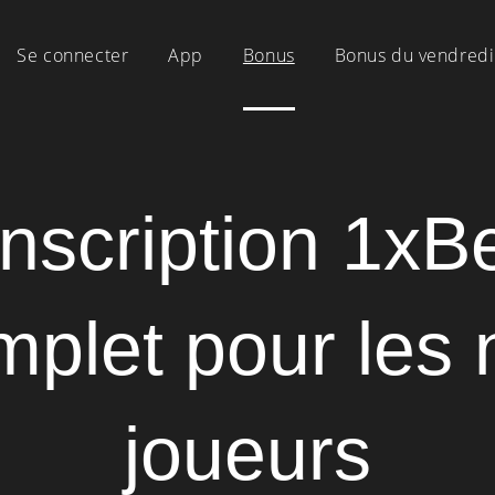
Se connecter
App
Bonus
Bonus du vendredi
nscription 1xB
mplet pour les
joueurs