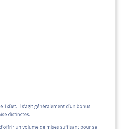
 1xBet. Il s’agit généralement d’un bonus
ise distinctes.
 d’offrir un volume de mises suffisant pour se