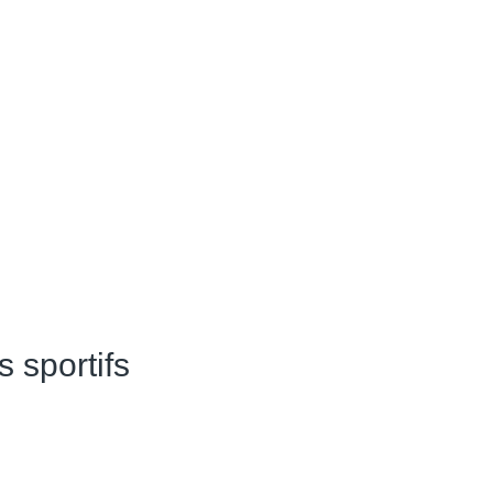
 sportifs