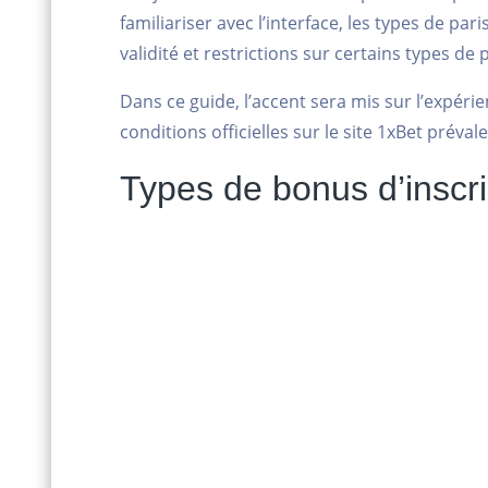
familiariser avec l’interface, les types de par
validité et restrictions sur certains types de p
Dans ce guide, l’accent sera mis sur l’expéri
conditions officielles sur le site 1xBet préval
Types de bonus d’inscri